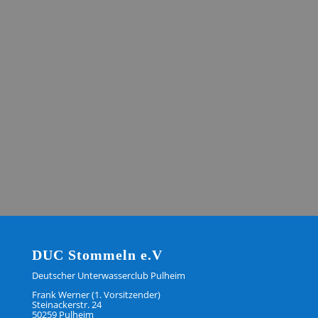
Bericht von der Ausbildungsleitung: AK
Orientierung und Gruppenführung
Am 2. und 3 Juli 2022 haben wir an einem
intensiv Abschluss-Kurswochenende vier
neue Orientierungstaucher und
Gruppenführer ausgebildet. Unter…
mehr lesen…
DUC Stommeln e.V
Deutscher Unterwasserclub Pulheim
Frank Werner (1. Vorsitzender)
Steinackerstr. 24
50259 Pulheim